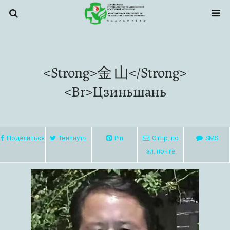
<strong>金 山</strong>
<br>Цзиньшань
Поделиться
Твитнуть
Pin
Отпр. по
SMS
эл. почте