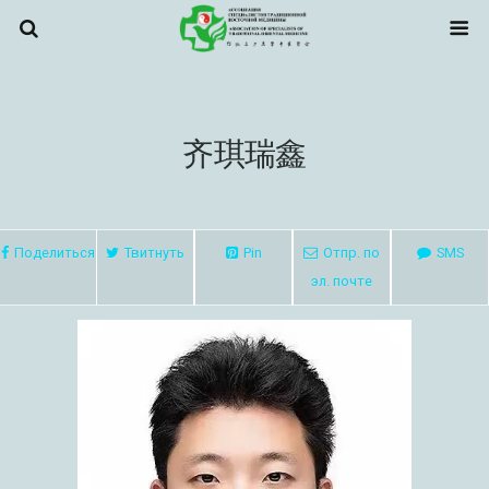
齐琪瑞鑫
Поделиться
Твитнуть
Pin
Отпр. по
SMS
эл. почте