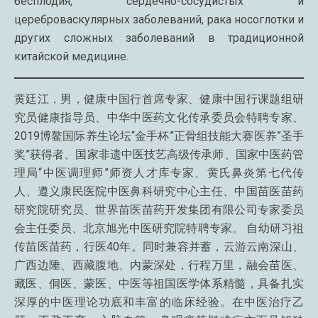
бесплодия, сердечно-сосудистых и
цереброваскулярных заболеваний, рака носоглотки и
других сложных заболеваний в традиционной
китайской медицине.
黄廷江，男，健康中国行首席专家、健康中国行课题组研
究员健康指导员、中华中医药文化传承委员会特聘专家、
2019博鳌国际养生论坛“金手杯”正骨组技能大赛医养”圣手
奖”获得者、国家非遗中医技艺高级传承师、国家中医药管
理局“中医调理师”师资人才库专家、黄氏鼻炎第七代传
人、遵义康民医院中医鼻科研究中心主任、中国苗医苗药
研究院研究员、世界苗医苗药开发集团有限公司专家委员
会主任委员、北京旭光中医研究院特聘专家。 自幼研习祖
传苗医苗药，行医40年。同时兼容并蓄，云游云南深山、
广西边陲、西藏腹地、内蒙深处，行程万里，融会苗医、
藏医、侗医、蒙医、中医等祖国医学体系精髓，具备扎实
深厚的中医理论功底和丰富的临床经验。在中医治疗乙