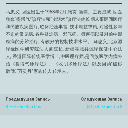
马忠义, 回医出生于1968年2月,籍贯: 新疆。主要成就: 回医
整套“提博气”诊疗法和“收阴术”诊疗法他长期从事民间医疗
和民族疾病医疗, 临床经验丰富, 技术精益求精, 对慢性多年
不愈的常见病, 各种疑难病、邪气病、瘫痪病以及对前中期
癌病的分辨治疗, 有较好的控制技术水平。 马忠义,北京源
泽缘医学研究院法人兼院长, 新疆霍城县源泽保健中心法
人, 香港国际传统医学博士,中医理疗师,是回族医学内病外
治《提博气诊疗法》、《收阴术诊疗法》以及回药“破砂
散”和“万灵丹”家族传人,传承人。
Предыдущая Запись
Следующая Запись
王延<br>Ван Янь
韩礼<br>Хань Ли