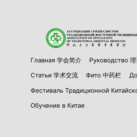
Перейти
к
содержимому
АСТВМ
Главная 学会简介
Руководство 
Статьи 学术交流
Фито 中药栏
Д
Фестиваль Традиционной Китайско
Обучение в Китае