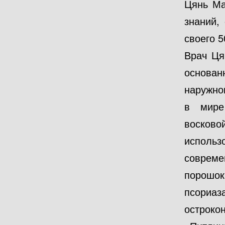
Цянь Ма
знаний,
своего 5
Врач Ця
основан
наружно
в мире
восков
исполь
совреме
порошо
псориа
острок