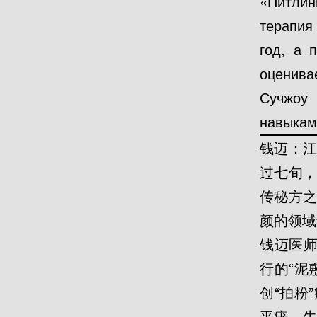
«Питлин
терапия
год, а 
оценива
Сучжоу 
навыкам
钱迈：
过七旬
传秘方
颜的领域
钱迈医师
行的“泥
创“拍粉
平疣、