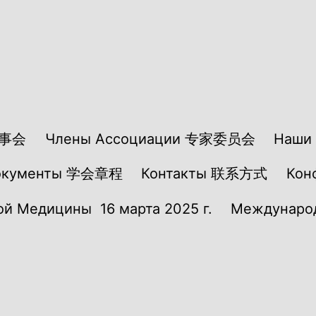
理事会
Члены Ассоциации 专家委员会
Наши 
окументы 学会章程
Контакты 联系方式
Ко
й Медицины 16 марта 2025 г.
Международ