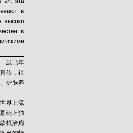
 2», эта
левают в
о высоко
вестен в
цинскими
，虽已年
真传，祖
、护肤养
合世界上流
的基础上独
一款根治扁
疾患的特