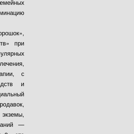
семейных
ьминацию
орошок»,
ств» при
пулярных
ечения,
апии, с
едств и
циальный
одавок,
экземы,
ваний —