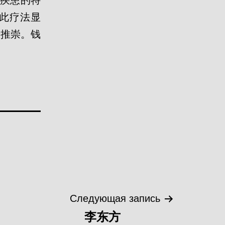
此疗法显
者推崇。钱
Следующая запись
李东方