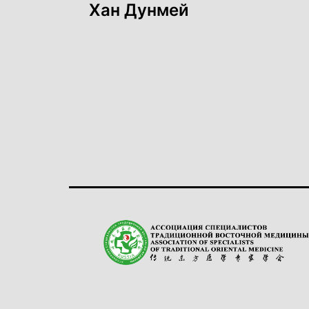
по
Хан Дунмей
записям