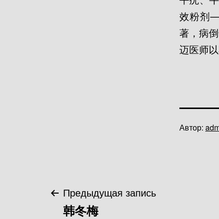
效粉剂
著，病倒
迈医师以
Опубликов
Автор:
adm
05.09.2022
Навигация
Предыдущая запись
韩冬梅