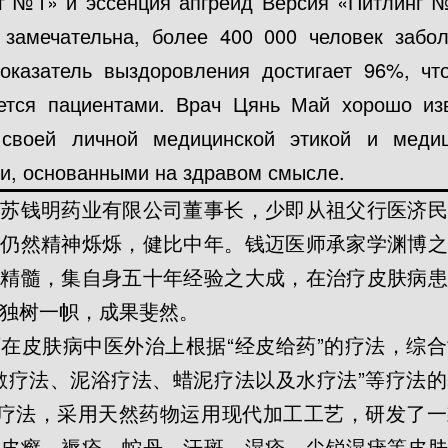
г №1» и эссенция апгрейд Версия «Питлинг №
 замечательна, более 400 000 человек забо
показатель выздоровления достигает 96%, чт
ется пациентами. Врач Цянь Май хорошо из
своей личной медицинской этикой и меди
и, основанными на здравом смысле.
江苏钱明药业有限公司董事长，少即从祖父行医济民
，仍然精神烁烁，健比中年。钱迈医师承家学渊博之
之精髓，集自身五十年经验之大成，在治疗皮肤病患
独树一帜，成果斐然。
在皮肤病中医外治上根据“经皮给药”的疗法，综
敷疗法、泥浴疗法、蜡泥疗法以及水疗法”等疗法
”疗法，采用天然药物运用现代加工工艺，研发了
牛皮癣、褥疮、蛇丹、汗斑、湿疹、尖锐湿疣等皮肤