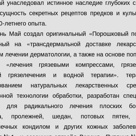
й унаследовал истинное наследие глубоких 
 сущность секретных рецептов предков и кул
0-летнего опыта.
нь Май создал оригинальный «Порошковый п
ный на «трансдермальной доставке лекар
м лечении дерматологии, а также на основе по
 «лечения грязевыми компрессами, грязел
ой грязелечения и водной терапии». тер
зованием натуральных лекарственных ср
нной технологии обработки, разработан спе
к для радикального лечения плоских бор
за, пролежней, шедан, потовых пятен, 
онечных кондилом и других кожных заболе