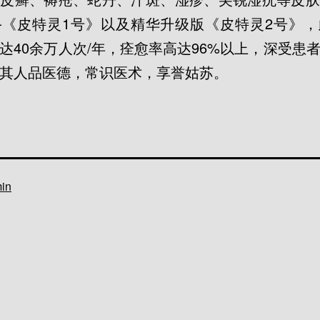
—《皮特灵1号》以及精华升级版《皮特灵2号》，
达40余万人次/年，痊愈率高达96%以上，深受患
其人品医德，常识医术，享誉姑苏。
ано
in
В
рубрике
Без
рубрики