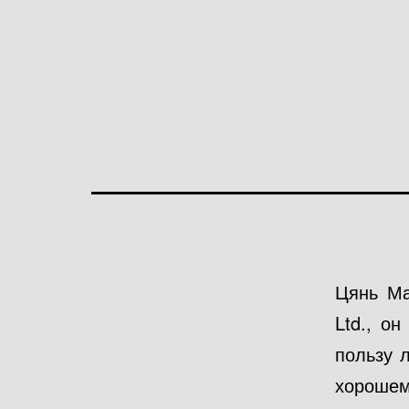
Цянь Ма
Ltd., о
пользу 
хорошем