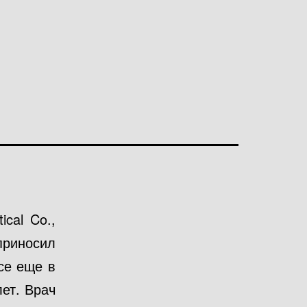
cal Co.,
приносил
се еще в
ет. Врач