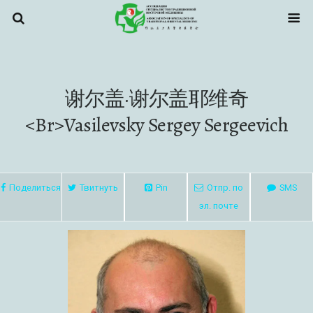
谢尔盖·谢尔盖耶维奇
<br>Vasilevsky Sergey Sergeevich
Поделиться
Твитнуть
Pin
Отпр. по
SMS
эл. почте