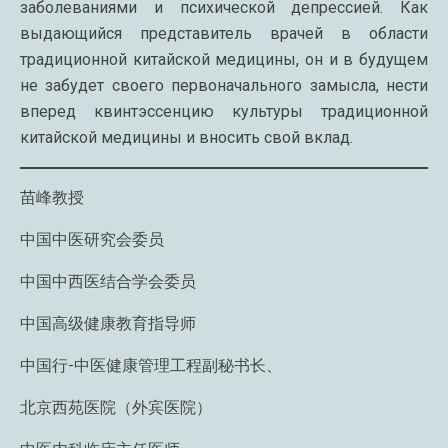
заболеваниями и психической депрессией. Как
выдающийся представитель врачей в области
традиционной китайской медицины, он и в будущем
не забудет своего первоначального замысла, нести
вперед квинтэссенцию культуры традиционной
китайской медицины и вносить свой вклад.
苗峰教授
中国中医研究会委员
中国中西医结合学会委员
中国高级健康教育指导师
中国行-中医健康管理工程副秘书长、
北京西苑医院（外宾医院）