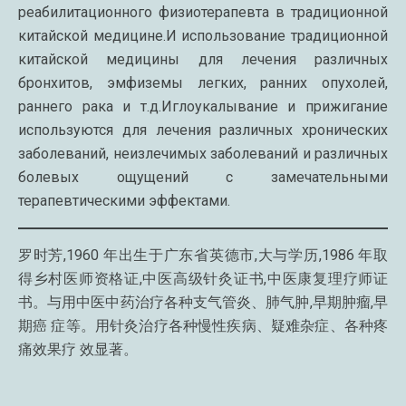
реабилитационного физиотерапевта в традиционной
китайской медицине.И использование традиционной
китайской медицины для лечения различных
бронхитов, эмфиземы легких, ранних опухолей,
раннего рака и т.д.Иглоукалывание и прижигание
используются для лечения различных хронических
заболеваний, неизлечимых заболеваний и различных
болевых ощущений с замечательными
терапевтическими эффектами.
罗时芳,1960 年出生于广东省英德市,大与学历,1986 年取
得乡村医师资格证,中医高级针灸证书,中医康复理疗师证
书。与用中医中药治疗各种支气管炎、肺气肿,早期肿瘤,早
期癌 症等。用针灸治疗各种慢性疾病、疑难杂症、各种疼
痛效果疗 效显著。