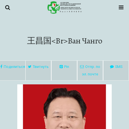
王昌国<br>Ван Чанго
Поделиться
Твитнуть
Pin
Отпр. по
SMS
эл. почте