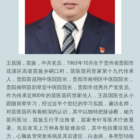
王昌国，苗族，中共党员，1963年10月生于贵州省贵阳市
花溪区高坡苗族乡硐口村，苗医苗药世家第十九代传承
人，贵阳苗昌翔中医院院长，贵阳市南明区中医院院长，
贵阳南明苗韵草堂中医院院长，贵阳市优秀共产党党员。
作为传承近800年的苗医苗药世家传人，王昌国医生从小
跟随前辈学习，经过近半个世纪的学习实践，遍访名师，
对苗医苗药有着精深的认识，其中以独特把脉诊断，秘方
苗药医治，苗族五行手法推拿，苗家奇针等医术疗效显
著。先后攻克上万例各形疑难杂症，其中包括重症肌无
力，心脑血管突发疾病及其后遗症，白血病，各类型结核