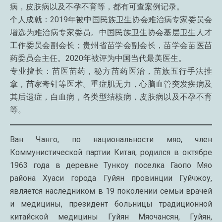
病，皮肤病以及不孕不育等，都有可查案例记录。
个人成就：2019年被中国民族卫生协会难治病专家委员会
增选为难治病专家委员。中国民族卫生协会基层卫生人才
工作委员会副会长；贵州省苗学会副会长，苗学会苗医苗
药委员会主任。2020年被评为中国当代最美医生。
专业擅长：苗医苗药，秘方苗药医治，苗族五行手法推
拿，苗家奇针等医术。重症肌无力，心脑血管突发疾病及
其后遗症，白血病，各类型结核病，皮肤病以及不孕不育
等。
Ван Чанго, по национальности мяо, член
Коммунистической партии Китая, родился в октябре
1963 года в деревне Тункоу поселка Гаопо Мяо
района Хуаси города Гуйян провинции Гуйчжоу,
является наследником в 19 поколении семьи врачей
и медицины, президент больницы традиционной
китайской медицины Гуйян Мяочансян, Гуйян,