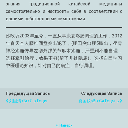
знания традиционной китайской медицины
самостоятельно и настроить себя в соответствии с
вашими собственными симптомами.
沙畋圻2003年至今，一直从事康复疼痛调理的工作，2012
年春天本人腰椎间盘突出犯了，(腰四突出腰5膨出，坐骨
神经疼痛传导左彻外踝关节麻木疼痛，严重到不能自理，
选择牵引治疗，效果不好(留了几处隐患)。选择自己学习
中医理论知识，针对自己的病症，自行调理。
Предыдущая Запись
Следующая Запись
刘国清<br>Лю Гоцин
夏国钱<br>Ся Гоцянь
Наверх