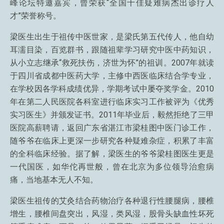
峰论坛特邀嘉宾，曾荣获“全国十佳疑难病杰出诊疗人
才”荣誉称号。
梁医生出生于祖传中医世家，是梁氏第五代传人，他自幼
耳濡目染，百览群书，跟随祖辈学习研究中医中药知识，
从小立志继承“救死扶伤，济世为怀”的祖训。2007年就读
于四川省成都中医药大学，主修中西医临床结合学专业，
在学校因各学科成绩优异，学期考试中屡夺奖学金。2010
年在第二人民医院各科室进行临床实习工作被评为《优秀
实习医生》并颁发证书。2011年毕业后，毅然拒绝了三甲
医院高薪聘请，返回广东省湛江市梁桂图中医门诊工作，
随爷爷在临床上更深一步研究各种疑难杂症，积累了丰富
的全科临床经验。据了解，梁医生的爷爷梁桂图医生更是
一代国医，如华佗再世般，曾在北京为多位领导治愈病
痛，当地基本无人不知。
梁医生祖传的艾灸结合药物治疗各种退行性腰腿病，腰椎
增生，腰椎间盘突出，风湿，类风湿，股骨头缺血性坏死