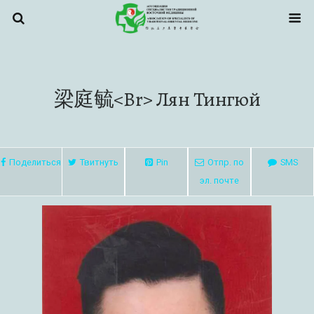
梁庭毓<br> Лян Тингюй
Поделиться
Твитнуть
Pin
Отпр. по
SMS
эл. почте