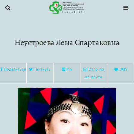
Неустроева Лена Спартаковна
Поделиться
Твитнуть
Pin
Отпр. по
SMS
эл. почте