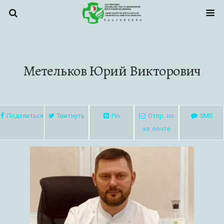
Метельков Юрий Викторович
Поделиться
Твитнуть
Pin
Отпр. по
SMS
эл. почте