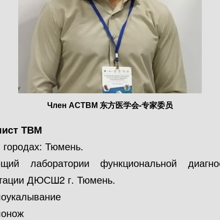
Член АСТВМ 东方医学会-专家委员
лист ТВМ
 городах: Тюмень.
ющий лаборатории функциональной диагно
тации ДЮСШ2 г. Тюмень.
лоукалывание
лонож