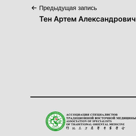
Навигация
Предыдущая запись
Тен Артем Александрович
по
записям