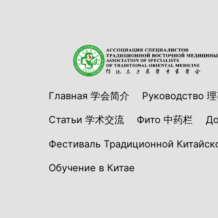
Перейти
к
содержимому
АСТВМ
Главная 学会简介
Руководство 
Статьи 学术交流
Фито 中药栏
Д
Фестиваль Традиционной Китайско
Обучение в Китае