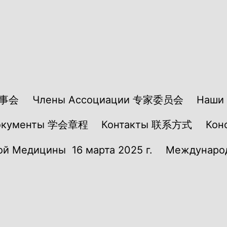
理事会
Члены Ассоциации 专家委员会
Наши 
окументы 学会章程
Контакты 联系方式
Ко
й Медицины 16 марта 2025 г.
Международ