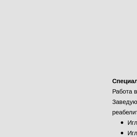
Специа
Работа в
Заведу
реабели
Иг
Иг