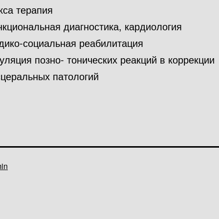
кса терапия
кциональная диагностика, кардиология
дико-социальная реабилитация
уляция позно- тонических реакций в коррекции
сцеральных патологий
ram
ано
in
В
рубрике
Без
рубрики